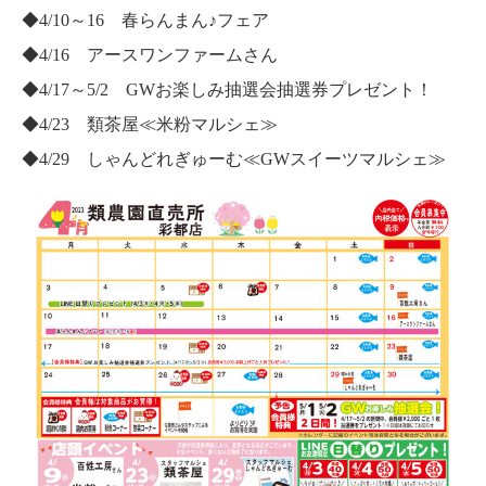
◆4/10～16 春らんまん♪フェア
◆4/16 アースワンファームさん
◆4/17～5/2 GWお楽しみ抽選会抽選券プレゼント！
◆4/23 類茶屋≪米粉マルシェ≫
◆4/29 しゃんどれぎゅーむ≪GWスイーツマルシェ≫