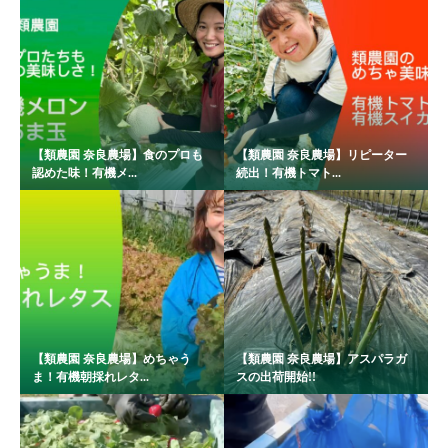
【類農園 奈良農場】食のプロも
【類農園 奈良農場】リピーター
認めた味！有機メ...
続出！有機トマト...
【類農園 奈良農場】めちゃう
【類農園 奈良農場】アスパラガ
ま！有機朝採れレタ...
スの出荷開始!!