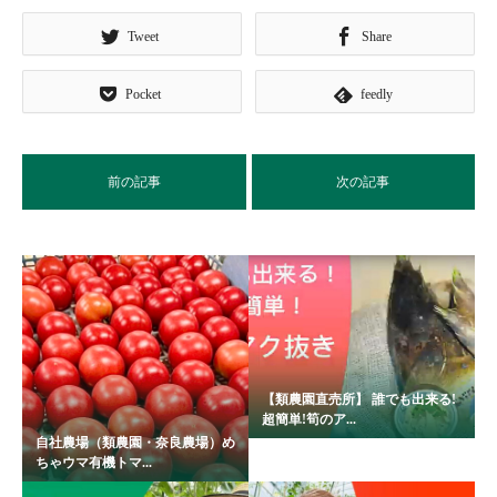
Tweet
Share
Pocket
feedly
前の記事
次の記事
【類農園直売所】 誰でも出来る!
超簡単!筍のア...
自社農場（類農園・奈良農場）め
ちゃウマ有機トマ...