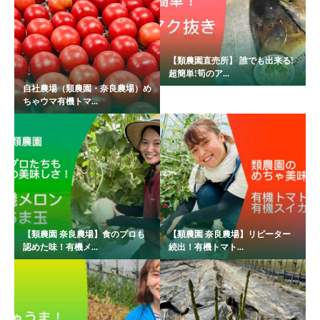
【類農園直売所】 誰でも出来る!
超簡単!筍のア...
自社農場（類農園・奈良農場）め
ちゃウマ有機トマ...
【類農園 奈良農場】食のプロも
【類農園 奈良農場】リピーター
認めた味！有機メ...
続出！有機トマト...