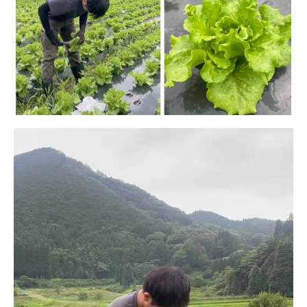
動
画
プ
レ
ー
ヤ
ー