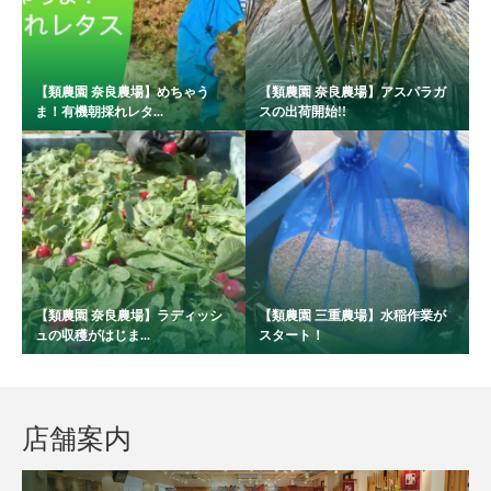
【類農園 奈良農場】めちゃう
【類農園 奈良農場】アスパラガ
ま！有機朝採れレタ...
スの出荷開始!!
【類農園 奈良農場】ラディッシ
【類農園 三重農場】水稲作業が
ュの収穫がはじま...
スタート！
店舗案内