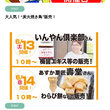
彩都店
大人気！“炭火焼き鳥”販売！
彩都店